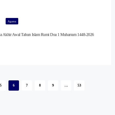
Agama
a Akhir Awal Tahun Islam Rumi Doa 1 Muharram 1448-2026
5
6
7
8
9
…
53