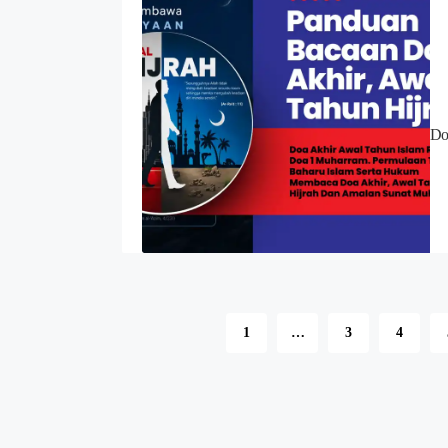
Do
1
…
3
4