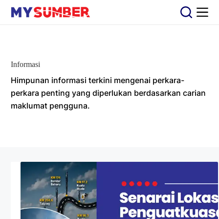
S
k
i
p
t
o
c
Informasi
o
n
Himpunan informasi terkini mengenai perkara-
t
perkara penting yang diperlukan berdasarkan carian
e
maklumat pengguna.
n
t