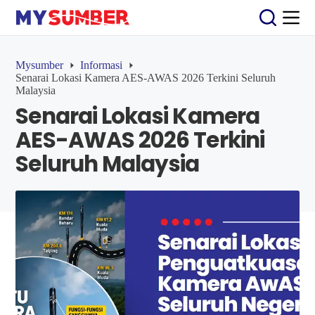
S
k
i
p
t
Mysumber
Informasi
o
Senarai Lokasi Kamera AES-AWAS 2026 Terkini Seluruh
c
Malaysia
o
Senarai Lokasi Kamera
n
t
AES-AWAS 2026 Terkini
e
n
Seluruh Malaysia
t