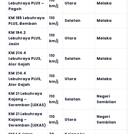
110
Lebuhraya PLUS –
Utara
Melaka
km/j
Pagoh
KM 185 Lebuhraya
110
Selatan
Melaka
PLUS, Bemban
km/j
KM 184.2
110
Lebuhraya PLUS,
Utara
Melaka
km/j
Jasin
KM 214.4
110
Lebuhraya PLUS,
Selatan
Melaka
km/j
Alor Gajah
KM 214.4
110
Lebuhraya PLUS,
Utara
Melaka
km/j
Alor Gajah
KM 21 Lebuhraya
110
Negeri
Kajang –
Selatan
km/j
Sembilan
Seremban (LEKAS)
KM 21 Lebuhraya
110
Negeri
Kajang –
Utara
km/j
Sembilan
Seremban (LEKAS)