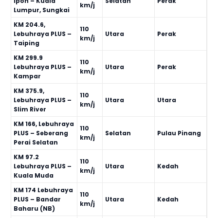
Ipoh – Kuala
Selatan
Perak
km/j
Lumpur, Sungkai
KM 204.6,
110
Lebuhraya PLUS –
Utara
Perak
km/j
Taiping
KM 299.9
110
Lebuhraya PLUS –
Utara
Perak
km/j
Kampar
KM 375.9,
110
Lebuhraya PLUS –
Utara
Utara
km/j
Slim River
KM 166, Lebuhraya
110
PLUS – Seberang
Selatan
Pulau Pinang
km/j
Perai Selatan
KM 97.2
110
Lebuhraya PLUS –
Utara
Kedah
km/j
Kuala Muda
KM 174 Lebuhraya
110
PLUS – Bandar
Utara
Kedah
km/j
Baharu (NB)