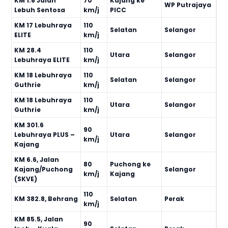
KM 1.6 Jalan
70
Kajang ke
WP Putrajaya
Lebuh Sentosa
km/j
PICC
KM 17 Lebuhraya
110
Selatan
Selangor
ELITE
km/j
KM 28.4
110
Utara
Selangor
Lebuhraya ELITE
km/j
KM 18 Lebuhraya
110
Selatan
Selangor
Guthrie
km/j
KM 18 Lebuhraya
110
Utara
Selangor
Guthrie
km/j
KM 301.6
90
Lebuhraya PLUS –
Utara
Selangor
km/j
Kajang
KM 6.6, Jalan
80
Puchong ke
Kajang/Puchong
Selangor
km/j
Kajang
(SKVE)
110
KM 382.8, Behrang
Selatan
Perak
km/j
KM 85.5, Jalan
90