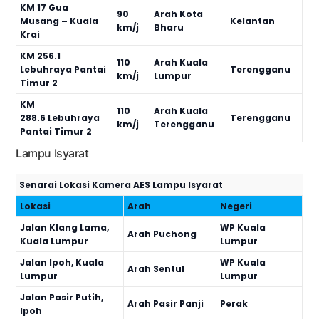
KM 17 Gua
90
Arah Kota
Musang – Kuala
Kelantan
km/j
Bharu
Krai
KM 256.1
110
Arah Kuala
Lebuhraya Pantai
Terengganu
km/j
Lumpur
Timur 2
KM
110
Arah Kuala
288.6 Lebuhraya
Terengganu
km/j
Terengganu
Pantai Timur 2
Lampu Isyarat
Senarai Lokasi Kamera AES Lampu Isyarat
Lokasi
Arah
Negeri
Jalan Klang Lama,
WP Kuala
Arah Puchong
Kuala Lumpur
Lumpur
Jalan Ipoh, Kuala
WP Kuala
Arah Sentul
Lumpur
Lumpur
Jalan Pasir Putih,
Arah Pasir Panji
Perak
Ipoh