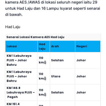
kamera AES /AWAS di lokasi seluruh negeri iaitu 29
untuk Had Laju dan 16 Lampu Isyarat seperti senarai
di bawah.
Had Laju
Senarai Lokasi Kamera AES Had Laju
Had
Lokasi
Arah
Negeri
Laju
KM 1 Lebuhraya
110
PLUS – Johor
Selatan
Johor
km/j
Bahru
KM 1 Lebuhraya
110
PLUS – Johor
Utara
Johor
km/j
Bahru
KM 146.8
110
Lebuhraya PLUS –
Selatan
Johor
km/j
Pagoh
KM 151.4