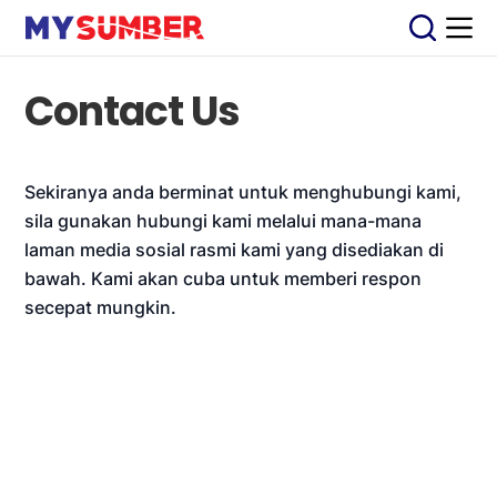
S
k
i
p
Contact Us
t
o
c
o
n
Sekiranya anda berminat untuk menghubungi kami,
t
sila gunakan hubungi kami melalui mana-mana
e
n
laman media sosial rasmi kami yang disediakan di
t
bawah. Kami akan cuba untuk memberi respon
secepat mungkin.