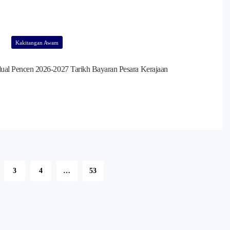
Kakitangan Awam
dual Pencen 2026-2027 Tarikh Bayaran Pesara Kerajaan
3
4
…
53