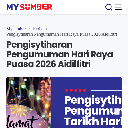
S
k
i
p
t
Mysumber
Berita
o
Pengisytiharan Pengumuman Hari Raya Puasa 2026 Aidilfitri
c
Pengisytiharan
o
n
Pengumuman Hari Raya
t
e
Puasa 2026 Aidilfitri
n
t