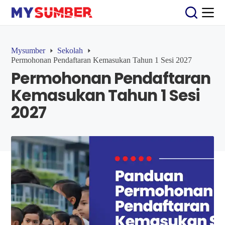
S
k
i
p
t
Mysumber
Sekolah
o
Permohonan Pendaftaran Kemasukan Tahun 1 Sesi 2027
c
Permohonan Pendaftaran
o
n
Kemasukan Tahun 1 Sesi
t
e
2027
n
t