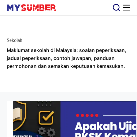
S
k
i
p
t
o
c
Sekolah
o
n
Maklumat sekolah di Malaysia: soalan peperiksaan,
t
jadual peperiksaan, contoh jawapan, panduan
e
permohonan dan semakan keputusan kemasukan.
n
t