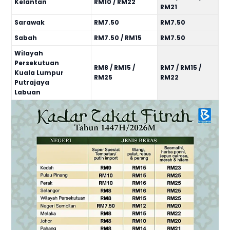
Kelantan
RM10 / RM22
RM21
Sarawak
RM7.50
RM7.50
Sabah
RM7.50 / RM15
RM7.50
Wilayah
Persekutuan
RM8 / RM15 /
RM7 / RM15 /
Kuala Lumpur
RM25
RM22
Putrajaya
Labuan