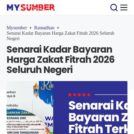
S
k
i
p
t
Mysumber
Ramadhan
o
Senarai Kadar Bayaran Harga Zakat Fitrah 2026 Seluruh
c
Negeri
o
Senarai Kadar Bayaran
n
t
Harga Zakat Fitrah 2026
e
n
Seluruh Negeri
t