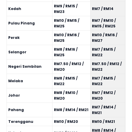
RM9 / RM15 /
Kedah
RM7 / RM14
RM23
RM10 / RM15 /
RM7 / RM10 /
Pulau Pinang
RM25
RM15 / RM25
RM10 / RM16 /
RM10 / RM16 /
Perak
RM25
RM27
RM8 / RM16 /
RM7 / RM15 /
Selangor
RM25
RM22
RM7.50 / RM12 /
RM7.50 / RM12 /
Negeri Sembilan
RM20
RM22
RM8 / RM15 /
RM7 / RM15 /
Melaka
RM22
RM22
RM8 / RM10 /
RM7 / RM12 /
Johor
RM20
RM20
RM7 / RM14 /
Pahang
RM8 / RM14 / RM21
RM21
Terengganu
RM10 / RM20
RM10 / RM21
RM8 / RM14 /