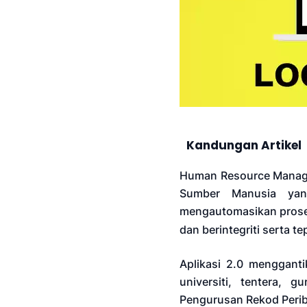
Kandungan Artikel
Human Resource Manage
Sumber Manusia yan
mengautomasikan prose
dan berintegriti serta te
Aplikasi 2.0 mengganti
universiti, tentera, 
Pengurusan Rekod Perib