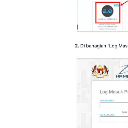
2.
Di bahagian “Log Ma