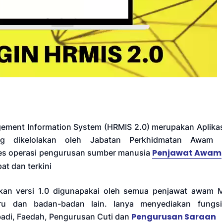
ment Information System (HRMIS 2.0) merupakan Aplika
g dikelolakan oleh Jabatan Perkhidmatan Awam (
Penjawat Awam
s operasi pengurusan sumber manusia
pat dan terkini
kan versi 1.0 digunapakai oleh semua penjawat awam Ma
guru dan badan-badan lain. Ianya menyediakan fungs
Pengurusan Saraan
adi, Faedah, Pengurusan Cuti dan