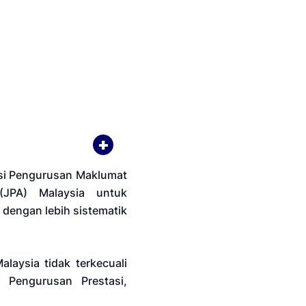
si Pengurusan Maklumat
JPA) Malaysia untuk
dengan lebih sistematik
laysia tidak terkecuali
i Pengurusan Prestasi,