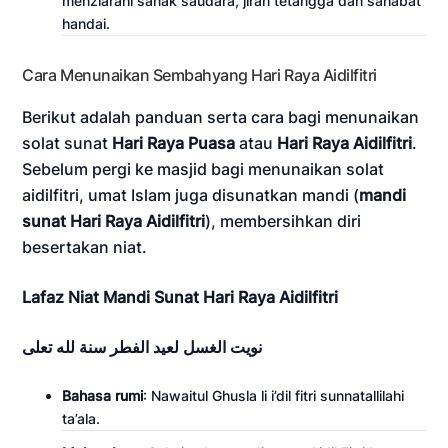
menziarahi sanak saudara, jiran tetangga dan sahabat
handai.
Cara Menunaikan Sembahyang Hari Raya Aidilfitri
Berikut adalah panduan serta cara bagi menunaikan
solat sunat
Hari Raya Puasa
atau
Hari Raya Aidilfitri
.
Sebelum pergi ke masjid bagi menunaikan solat
aidilfitri, umat Islam juga disunatkan mandi (
mandi
sunat Hari Raya Aidilfitri
), membersihkan diri
besertakan niat.
Lafaz Niat Mandi Sunat Hari Raya Aidilfitri
نويت الغسل لعيد الفطر سنة لله تعلى
Bahasa rumi
: Nawaitul Ghusla li i’dil fitri sunnatallilahi
ta’ala.