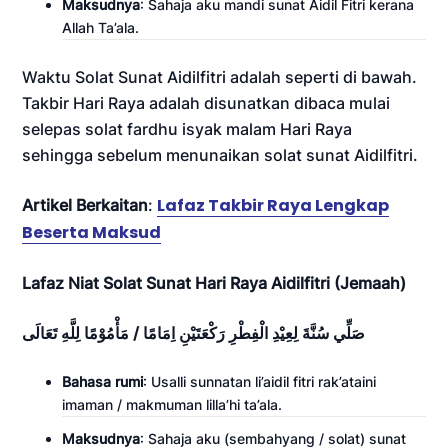
Maksudnya
: Sahaja aku mandi sunat Aidil Fitri kerana
Allah Ta’ala.
Waktu Solat Sunat Aidilfitri adalah seperti di bawah.
Takbir Hari Raya adalah disunatkan dibaca mulai
selepas solat fardhu isyak malam Hari Raya
sehingga sebelum menunaikan solat sunat Aidilfitri.
Lafaz Takbir Raya Lengkap
Artikel Berkaitan
:
Beserta Maksud
Lafaz Niat Solat Sunat Hari Raya Aidilfitri (Jemaah)
صَلِّي سُنَّةَ لِعِيْدِ الْفِطْرِ رَكْعَتَيْنِ اِمَامًا / مَأْمُوْمًا لِلَّهِ تَعَالَى
Bahasa rumi
: Usalli sunnatan li’aidil fitri rak’ataini
imaman / makmuman lilla’hi ta’ala.
Maksudnya
: Sahaja aku (sembahyang / solat) sunat