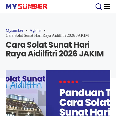
S
k
i
p
t
o
Mysumber
Agama
c
Cara Solat Sunat Hari Raya Aidilfitri 2026 JAKIM
o
Cara Solat Sunat Hari
n
t
Raya Aidilfitri 2026 JAKIM
e
n
t