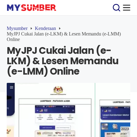
S
k
i
p
t
Mysumber
Kenderaan
o
MyJPJ Cukai Jalan (e-LKM) & Lesen Memandu (e-LMM)
c
Online
o
MyJPJ Cukai Jalan (e-
n
t
LKM) & Lesen Memandu
e
n
(e-LMM) Online
t