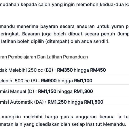
mudahan kepada calon yang ingin memohon kedua-dua ka
emandu menerima bayaran secara ansuran untuk yuran pe
ringkat. Bayaran juga boleh dibuat secara penuh (lump
latihan boleh dipilih (ditempah) oleh anda sendiri.
ran Pembelajaran Dan Latihan Pemanduan
dak Melebihi 250 cc (B2) :
RM350
hingga
RM450
lebihi 500 cc (B) :
RM900
hingga
RM1,100
misi Manual (D) :
RM1,150
hingga
RM1,300
misi Automatik (DA) :
RM1,250
hingga
RM1,500
 mungkin melebihi harga paras anggaran kerana ia tu
atan lain yang disediakan oleh setiap Institut Memandu.