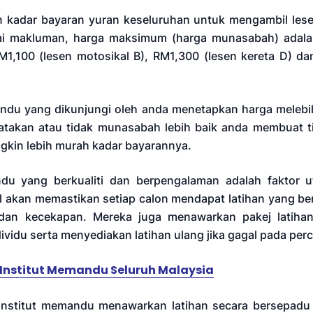
n kadar bayaran yuran keseluruhan untuk mengambil lese
ai makluman, harga maksimum (harga munasabah) adala
RM1,100 (lesen motosikal B), RM1,300 (lesen kereta D) da
andu yang dikunjungi oleh anda menetapkan harga melebi
takan atau tidak munasabah lebih baik anda membuat tin
kin lebih murah kadar bayarannya.
ndu yang berkualiti dan berpengalaman adalah faktor 
al akan memastikan setiap calon mendapat latihan yang b
dan kecekapan. Mereka juga menawarkan pakej latihan 
dividu serta menyediakan latihan ulang jika gagal pada pe
 Institut Memandu Seluruh Malaysia
 institut memandu menawarkan latihan secara bersepadu 