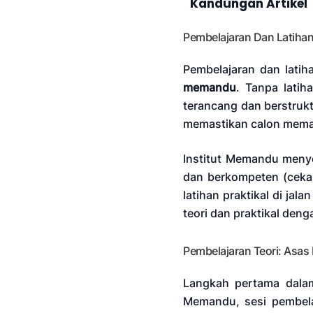
Kandungan Artikel
Pembelajaran Dan Latih
Pembelajaran dan lati
memandu
. Tanpa latih
terancang dan berstruk
memastikan calon memah
Institut Memandu menye
dan berkompeten (cekap
latihan praktikal di jal
teori dan praktikal den
Pembelajaran Teori: As
Langkah pertama dalam
Memandu, sesi pembelaj