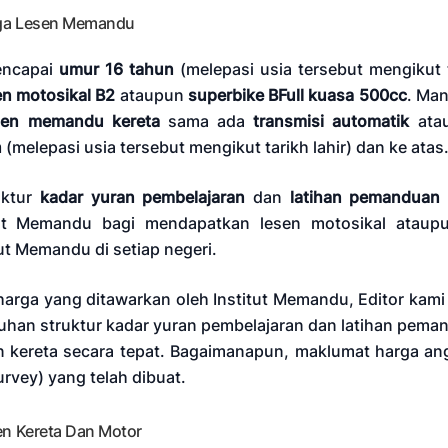
ga Lesen Memandu
encapai
umur 16 tahun
(melepasi usia tersebut mengikut t
en motosikal B2
ataupun
superbike BFull kuasa 500cc
. Man
sen memandu kereta
sama ada
transmisi automatik
ata
n
(melepasi usia tersebut mengikut tarikh lahir) dan ke atas
uktur
kadar yuran pembelajaran
dan
latihan pemanduan
tut Memandu bagi mendapatkan lesen motosikal ataup
ut Memandu di setiap negeri.
arga yang ditawarkan oleh Institut Memandu, Editor kami
uhan struktur kadar yuran pembelajaran dan latihan pem
n kereta secara tepat. Bagaimanapun, maklumat harga an
rvey) yang telah dibuat.
en Kereta Dan Motor