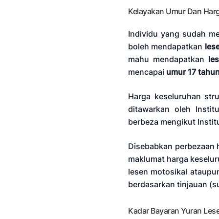
Kelayakan Umur Dan Har
Individu yang sudah m
boleh mendapatkan
les
mahu mendapatkan
le
mencapai
umur 17 tahu
Harga keseluruhan str
ditawarkan oleh Insti
berbeza mengikut Instit
Disebabkan perbezaan h
maklumat harga keselur
lesen motosikal ataupu
berdasarkan tinjauan (su
Kadar Bayaran Yuran Les