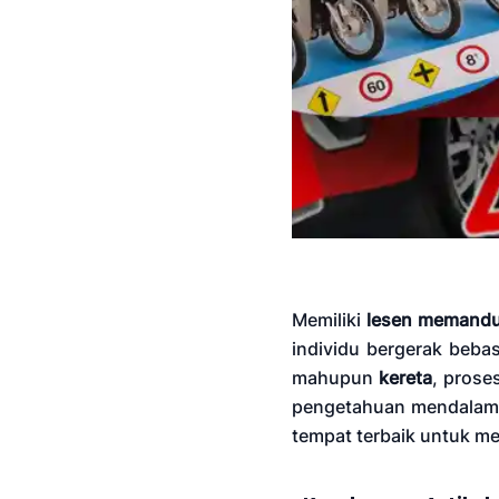
Memiliki
lesen memand
individu bergerak beba
mahupun
kereta
, prose
pengetahuan mendalam t
tempat terbaik untuk me