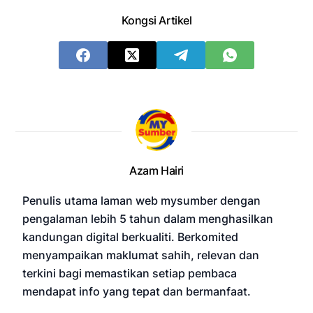
Kongsi Artikel
Azam Hairi
Penulis utama laman web mysumber dengan
pengalaman lebih 5 tahun dalam menghasilkan
kandungan digital berkualiti. Berkomited
menyampaikan maklumat sahih, relevan dan
terkini bagi memastikan setiap pembaca
mendapat info yang tepat dan bermanfaat.