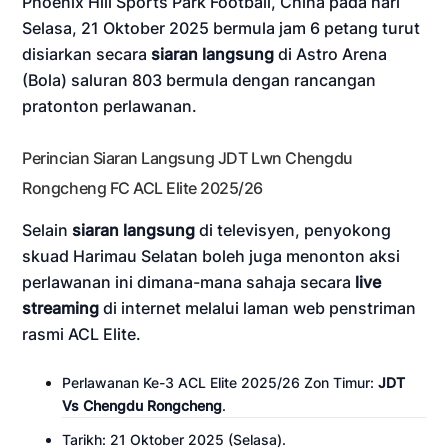
Phoenix Hill Sports Park Football, China pada hari
Selasa, 21 Oktober 2025 bermula jam 6 petang turut
disiarkan secara
siaran langsung
di Astro Arena
(Bola) saluran 803 bermula dengan rancangan
pratonton perlawanan.
Perincian Siaran Langsung JDT Lwn Chengdu
Rongcheng FC ACL Elite 2025/26
Selain
siaran langsung
di televisyen, penyokong
skuad Harimau Selatan boleh juga menonton aksi
perlawanan ini dimana-mana sahaja secara
live
streaming
di internet melalui laman web penstriman
rasmi ACL Elite.
Perlawanan Ke-3 ACL Elite 2025/26 Zon Timur:
JDT
Vs Chengdu Rongcheng
.
Tarikh: 21 Oktober 2025 (Selasa).