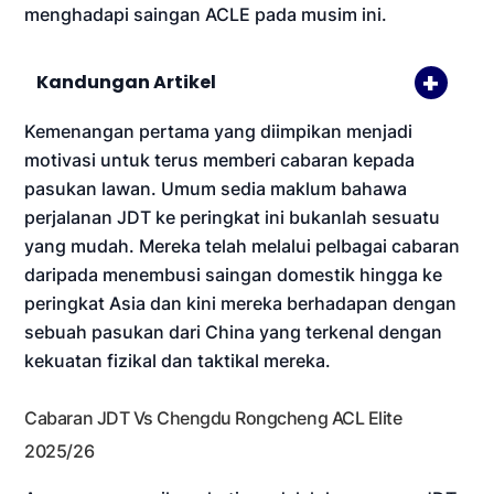
menghadapi saingan ACLE pada musim ini.
Kandungan Artikel
Kemenangan pertama yang diimpikan menjadi
motivasi untuk terus memberi cabaran kepada
pasukan lawan. Umum sedia maklum bahawa
perjalanan JDT ke peringkat ini bukanlah sesuatu
yang mudah. Mereka telah melalui pelbagai cabaran
daripada menembusi saingan domestik hingga ke
peringkat Asia dan kini mereka berhadapan dengan
sebuah pasukan dari China yang terkenal dengan
kekuatan fizikal dan taktikal mereka.
Cabaran JDT Vs Chengdu Rongcheng ACL Elite
2025/26