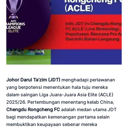
Johor Darul Ta’zim (JDT)
menghadapi perlawanan
yang berpotensi menentukan hala tuju mereka
dalam saingan Liga Juara-Juara Asia Elite (ACLE)
2025/26. Pertembungan menentang kelab China,
Chengdu Rongcheng FC
adalah medan utama JDT
bagi mendapatkan kemenangan pertama selain
membuktikan keupayaan sebenar mereka