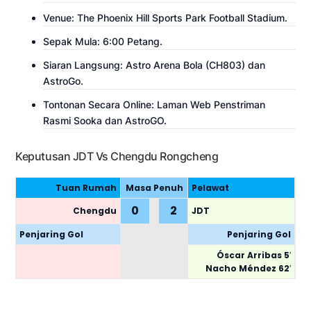
Venue: The Phoenix Hill Sports Park Football Stadium.
Sepak Mula: 6:00 Petang.
Siaran Langsung: Astro Arena Bola (CH803) dan
AstroGo.
Tontonan Secara Online: Laman Web Penstriman
Rasmi Sooka dan AstroGO.
Keputusan JDT Vs Chengdu Rongcheng
Tuan Rumah
Masa Penuh
Pelawat
0
2
Chengdu
JDT
Penjaring Gol
Penjaring Gol
Óscar Arribas 5′
Nacho Méndez 62′