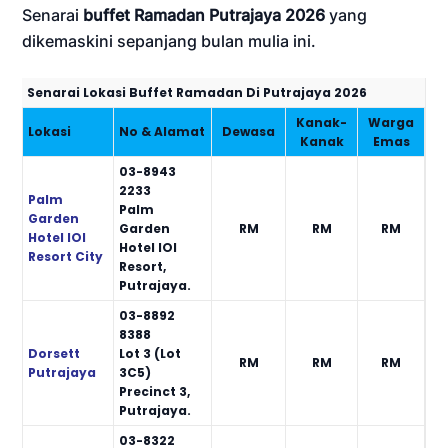
Senarai
buffet Ramadan Putrajaya 2026
yang
dikemaskini sepanjang bulan mulia ini.
Senarai Lokasi Buffet Ramadan Di Putrajaya 2026
Kanak-
Warga
Lokasi
No & Alamat
Dewasa
Kanak
Emas
03-8943
2233
Palm
Palm
Garden
Garden
RM
RM
RM
Hotel IOI
Hotel IOI
Resort City
Resort,
Putrajaya.
03-8892
8388
Dorsett
Lot 3 (Lot
RM
RM
RM
Putrajaya
3C5)
Precinct 3,
Putrajaya.
03-8322