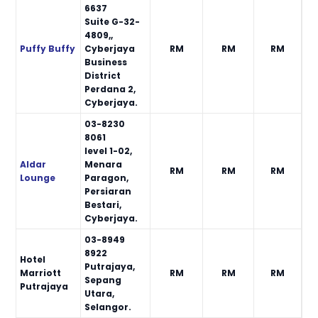
6637
Suite G-32-
4809,,
Puffy Buffy
Cyberjaya
RM
RM
RM
Business
District
Perdana 2,
Cyberjaya.
03-8230
8061
level 1-02,
Aldar
Menara
RM
RM
RM
Lounge
Paragon,
Persiaran
Bestari,
Cyberjaya.
03-8949
8922
Hotel
Putrajaya,
Marriott
RM
RM
RM
Sepang
Putrajaya
Utara,
Selangor.