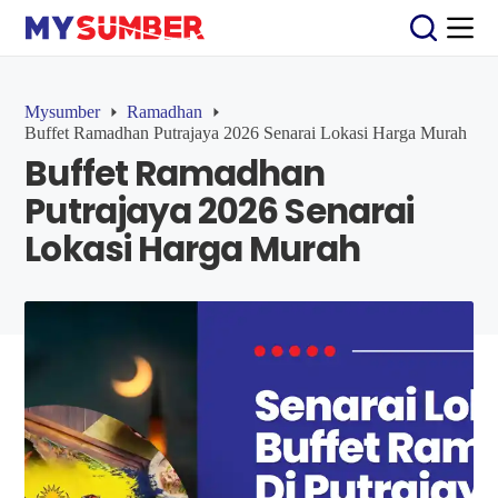
S
k
i
p
t
Mysumber
Ramadhan
o
Buffet Ramadhan Putrajaya 2026 Senarai Lokasi Harga Murah
c
Buffet Ramadhan
o
n
Putrajaya 2026 Senarai
t
e
Lokasi Harga Murah
n
t