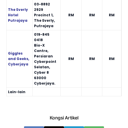
03-8892
The Everly
2929
Hotel
Precinct 1,
RM
RM
RM
Putrajaya
The Everly,
Putrajaya
019-845
0418
Bio-X
Centre,
Giggles
Persiaran
and Geeks,
RM
RM
RM
Cyberpoint
Cyberjaya
Selatan,
Cyber 8
63000
Cyberjaya.
Lain-lain
Kongsi Artikel