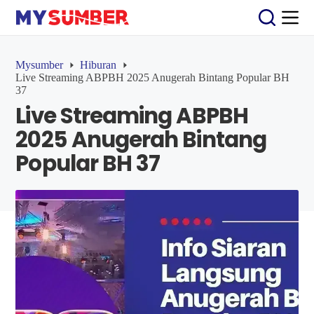
S
k
i
p
t
Mysumber
Hiburan
o
Live Streaming ABPBH 2025 Anugerah Bintang Popular BH
c
37
o
Live Streaming ABPBH
n
t
2025 Anugerah Bintang
e
n
Popular BH 37
t