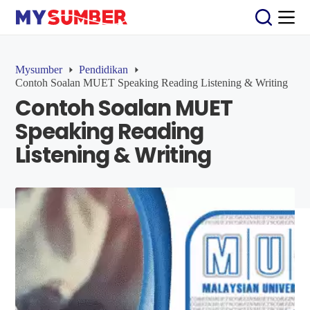
S
k
i
p
t
Mysumber
Pendidikan
o
Contoh Soalan MUET Speaking Reading Listening & Writing
c
Contoh Soalan MUET
o
n
Speaking Reading
t
e
Listening & Writing
n
t