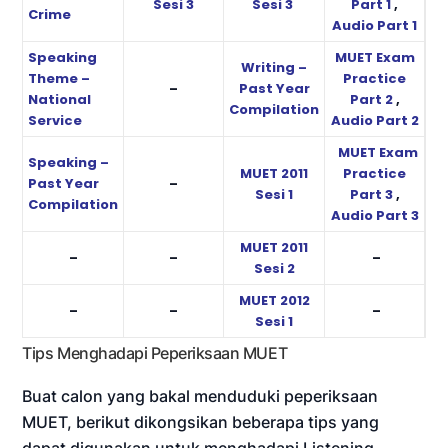
Sesi 3
Sesi 3
Part 1
,
Crime
Audio Part 1
Speaking
MUET Exam
Writing –
Theme –
Practice
–
Past Year
National
Part 2
,
Compilation
Service
Audio Part 2
MUET Exam
Speaking –
MUET 2011
Practice
Past Year
–
Sesi 1
Part 3
,
Compilation
Audio Part 3
MUET 2011
–
–
–
Sesi 2
MUET 2012
–
–
–
Sesi 1
Tips Menghadapi Peperiksaan MUET
Buat calon yang bakal menduduki peperiksaan
MUET, berikut dikongsikan beberapa tips yang
dapat digunakan untuk menghadapi Listening,