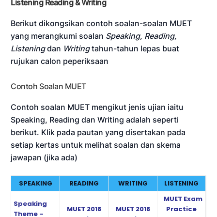
Listening Reading & Writing
Berikut dikongsikan contoh soalan-soalan MUET
yang merangkumi soalan
Speaking, Reading,
Listening
dan
Writing
tahun-tahun lepas buat
rujukan calon peperiksaan
Contoh Soalan MUET
Contoh soalan MUET mengikut jenis ujian iaitu
Speaking, Reading dan Writing adalah seperti
berikut. Klik pada pautan yang disertakan pada
setiap kertas untuk melihat soalan dan skema
jawapan (jika ada)
SPEAKING
READING
WRITING
LISTENING
MUET Exam
Speaking
MUET 2018
MUET 2018
Practice
Theme –