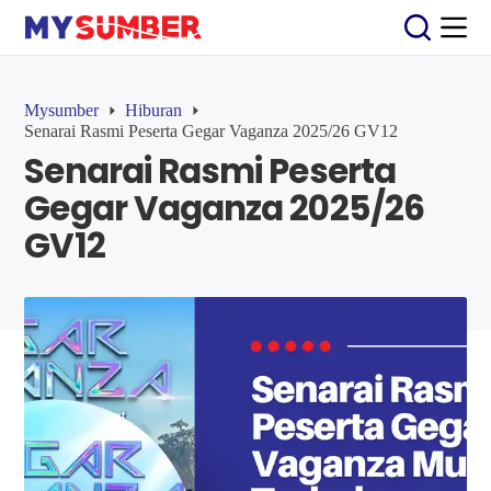
S
k
i
p
t
Mysumber
Hiburan
o
Senarai Rasmi Peserta Gegar Vaganza 2025/26 GV12
c
Senarai Rasmi Peserta
o
n
Gegar Vaganza 2025/26
t
e
GV12
n
t