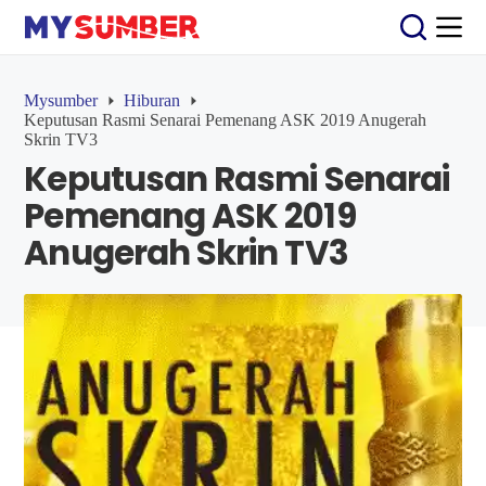
S
k
i
p
t
Mysumber
Hiburan
o
Keputusan Rasmi Senarai Pemenang ASK 2019 Anugerah
c
Skrin TV3
o
Keputusan Rasmi Senarai
n
t
Pemenang ASK 2019
e
n
Anugerah Skrin TV3
t