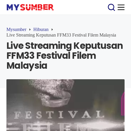
S
k
i
p
t
Mysumber
Hiburan
o
Live Streaming Keputusan FFM33 Festival Filem Malaysia
c
Live Streaming Keputusan
o
n
FFM33 Festival Filem
t
e
Malaysia
n
t