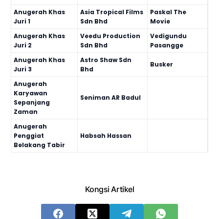
Anugerah Khas
Asia Tropical Films
Paskal The
Juri 1
Sdn Bhd
Movie
Anugerah Khas
Veedu Production
Vedigundu
Juri 2
Sdn Bhd
Pasangge
Anugerah Khas
Astro Shaw Sdn
Busker
Juri 3
Bhd
Anugerah
Karyawan
Seniman AR Badul
Sepanjang
Zaman
Anugerah
Penggiat
Habsah Hassan
Belakang Tabir
Kongsi Artikel