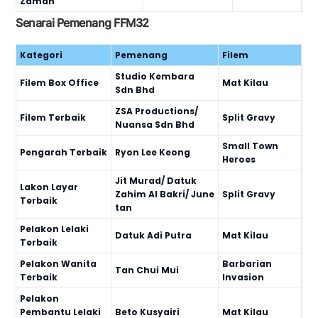
Zaman
Senarai Pemenang FFM32
Kategori
Pemenang
Filem
Studio Kembara
Filem Box Office
Mat Kilau
Sdn Bhd
ZSA Productions/
Filem Terbaik
Split Gravy
Nuansa Sdn Bhd
Small Town
Pengarah Terbaik
Ryon Lee Keong
Heroes
Jit Murad/ Datuk
Lakon Layar
Zahim Al Bakri/ June
Split Gravy
Terbaik
tan
Pelakon Lelaki
Datuk Adi Putra
Mat Kilau
Terbaik
Pelakon Wanita
Barbarian
Tan Chui Mui
Terbaik
Invasion
Pelakon
Pembantu Lelaki
Beto Kusyairi
Mat Kilau