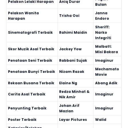
Pelakon Lelaki Harapan
Aniq Durar
Bulan
Pelakon Wanita
Janna
Trisha Ooi
Harapan
Endoro
Sheriff:
Sinematografi Terbaik
Rahimi Maidin
Narko
Integriti
Malbatt:
Skor Muzik Asal Terbaik
Jackey Yow
Misi Bakara
Penataan Seni Terbaik
Rabbani Sujak
Imaginur
Mechamato
Penataan Bunyi Terbaik
Nizam Razak
Movie
Rekaan Busana Terbaik
Elaine Ng
Abang Adik
Redza Minhat &
Cerita Asal Terbaik
Imaginur
Nik Amir
Johan Arif
Penyunting Terbaik
Imaginur
Mazlan
Poster Terbaik
Layar Pictures
Walid