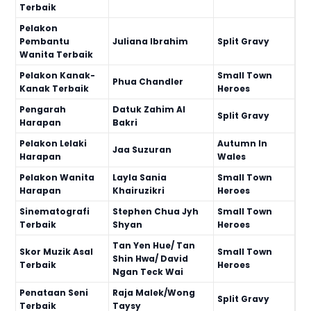
Terbaik
Pelakon
Pembantu
Juliana Ibrahim
Split Gravy
Wanita Terbaik
Pelakon Kanak-
Small Town
Phua Chandler
Kanak Terbaik
Heroes
Pengarah
Datuk Zahim Al
Split Gravy
Harapan
Bakri
Pelakon Lelaki
Autumn In
Jaa Suzuran
Harapan
Wales
Pelakon Wanita
Layla Sania
Small Town
Harapan
Khairuzikri
Heroes
Sinematografi
Stephen Chua Jyh
Small Town
Terbaik
Shyan
Heroes
Tan Yen Hue/ Tan
Skor Muzik Asal
Small Town
Shin Hwa/ David
Terbaik
Heroes
Ngan Teck Wai
Penataan Seni
Raja Malek/Wong
Split Gravy
Terbaik
Taysy