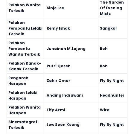
The Garden
Pelakon Wanita
Sinje Lee
Of Evening
Terbaik
Mists
Pelakon
Pembantu Lelaki
Remy Ishak
Sangkar
Terbaik
Pelakon
Pembantu
Junainah M.Lojong
Roh
Wanita Terbaik
Pelakon Kanak-
Putri Qaseh
Roh
Kanak Terbaik
Pengarah
Zahir Omar
Fly By Night
Harapan
Pelakon Lelaki
Anding Indrawani
Headhunter
Harapan
Pelakon Wanita
Fify Azmi
Wira
Harapan
Sinematografi
Low Soon Keong
Fly By Night
Terbaik