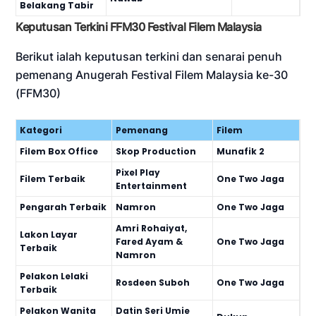
Belakang Tabir
Keputusan Terkini FFM30 Festival Filem Malaysia
Berikut ialah keputusan terkini dan senarai penuh
pemenang Anugerah Festival Filem Malaysia ke-30
(FFM30)
Kategori
Pemenang
Filem
Filem Box Office
Skop Production
Munafik 2
Pixel Play
Filem Terbaik
One Two Jaga
Entertainment
Pengarah Terbaik
Namron
One Two Jaga
Amri Rohaiyat,
Lakon Layar
Fared Ayam &
One Two Jaga
Terbaik
Namron
Pelakon Lelaki
Rosdeen Suboh
One Two Jaga
Terbaik
Pelakon Wanita
Datin Seri Umie