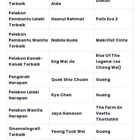
Dukun
Terbaik
Aida
Pelakon
Pembantu Lelaki
Hasnul Rahmat
Polis Evo 2
Terbaik
Pelakon
Pembantu Wanita
Nabila Huda
Makrifat Cinta
Terbaik
Rise Of The
Pelakon Kanak-
Eng Wei Jie
Legend: Lee
Kanak Terbaik
Chong Wei)
Pengarah
Quek Shio Chuan
Guang
Harapan
Pelakon Lelaki
Kyo Chen
Guang
Harapan
The Farm En
Pelakon Wanita
Jaya Ganason
Veettu
Harapan
Thottathil
Sinematografi
Yeong Tuck Wei
Guang
Terbaik