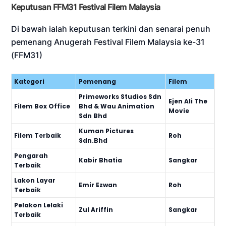
Keputusan FFM31 Festival Filem Malaysia
Di bawah ialah keputusan terkini dan senarai penuh
pemenang Anugerah Festival Filem Malaysia ke-31
(FFM31)
Kategori
Pemenang
Filem
Primeworks Studios Sdn
Ejen Ali The
Filem Box Office
Bhd & Wau Animation
Movie
Sdn Bhd
Kuman Pictures
Filem Terbaik
Roh
Sdn.Bhd
Pengarah
Kabir Bhatia
Sangkar
Terbaik
Lakon Layar
Emir Ezwan
Roh
Terbaik
Pelakon Lelaki
Zul Ariffin
Sangkar
Terbaik