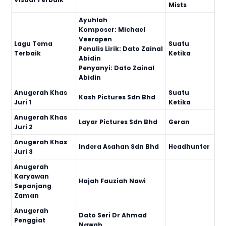
Mists
Ayuhlah
Komposer: Michael
Veerapen
Lagu Tema
Suatu
Penulis Lirik: Dato Zainal
Terbaik
Ketika
Abidin
Penyanyi: Dato Zainal
Abidin
Anugerah Khas
Suatu
Kash Pictures Sdn Bhd
Juri 1
Ketika
Anugerah Khas
Layar Pictures Sdn Bhd
Geran
Juri 2
Anugerah Khas
Indera Asahan Sdn Bhd
Headhunter
Juri 3
Anugerah
Karyawan
Hajah Fauziah Nawi
Sepanjang
Zaman
Anugerah
Dato Seri Dr Ahmad
Penggiat
Nawab