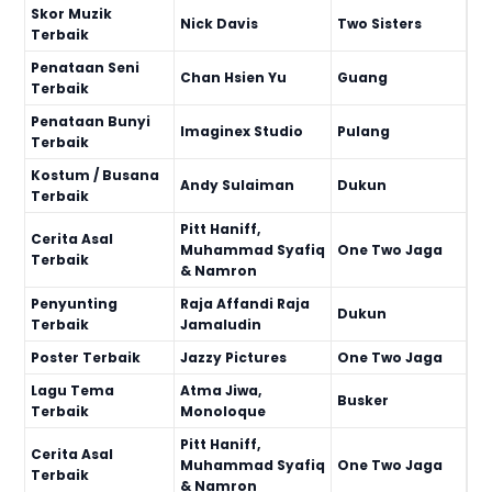
Skor Muzik
Nick Davis
Two Sisters
Terbaik
Penataan Seni
Chan Hsien Yu
Guang
Terbaik
Penataan Bunyi
Imaginex Studio
Pulang
Terbaik
Kostum / Busana
Andy Sulaiman
Dukun
Terbaik
Pitt Haniff,
Cerita Asal
Muhammad Syafiq
One Two Jaga
Terbaik
& Namron
Penyunting
Raja Affandi Raja
Dukun
Terbaik
Jamaludin
Poster Terbaik
Jazzy Pictures
One Two Jaga
Lagu Tema
Atma Jiwa,
Busker
Terbaik
Monoloque
Pitt Haniff,
Cerita Asal
Muhammad Syafiq
One Two Jaga
Terbaik
& Namron