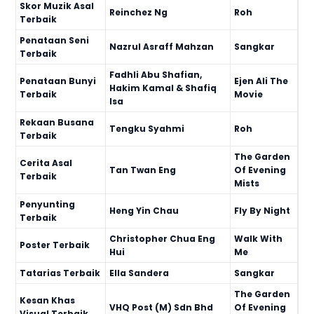
Skor Muzik Asal
Reinchez Ng
Roh
Terbaik
Penataan Seni
Nazrul Asraff Mahzan
Sangkar
Terbaik
Fadhli Abu Shafian,
Penataan Bunyi
Ejen Ali The
Hakim Kamal & Shafiq
Terbaik
Movie
Isa
Rekaan Busana
Tengku Syahmi
Roh
Terbaik
The Garden
Cerita Asal
Tan Twan Eng
Of Evening
Terbaik
Mists
Penyunting
Heng Yin Chau
Fly By Night
Terbaik
Christopher Chua Eng
Walk With
Poster Terbaik
Hui
Me
Tatarias Terbaik
Ella Sandera
Sangkar
The Garden
Kesan Khas
VHQ Post (M) Sdn Bhd
Of Evening
Visual Terbaik