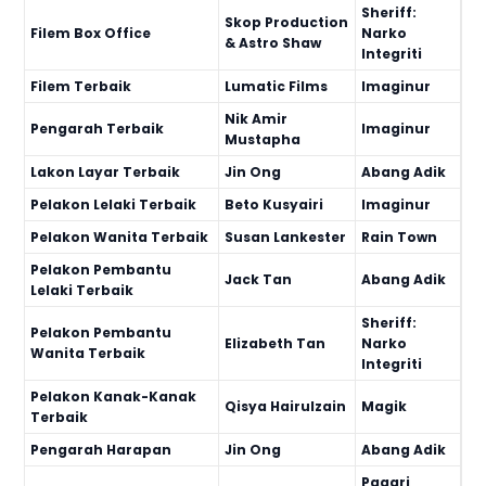
Sheriff:
Skop Production
Filem Box Office
Narko
& Astro Shaw
Integriti
Filem Terbaik
Lumatic Films
Imaginur
Nik Amir
Pengarah Terbaik
Imaginur
Mustapha
Lakon Layar Terbaik
Jin Ong
Abang Adik
Pelakon Lelaki Terbaik
Beto Kusyairi
Imaginur
Pelakon Wanita Terbaik
Susan Lankester
Rain Town
Pelakon Pembantu
Jack Tan
Abang Adik
Lelaki Terbaik
Sheriff:
Pelakon Pembantu
Elizabeth Tan
Narko
Wanita Terbaik
Integriti
Pelakon Kanak-Kanak
Qisya Hairulzain
Magik
Terbaik
Pengarah Harapan
Jin Ong
Abang Adik
Pagari