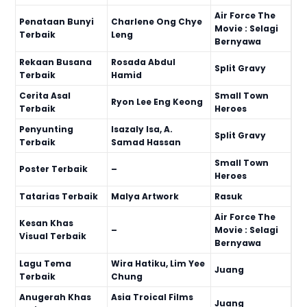
Air Force The
Penataan Bunyi
Charlene Ong Chye
Movie : Selagi
Terbaik
Leng
Bernyawa
Rekaan Busana
Rosada Abdul
Split Gravy
Terbaik
Hamid
Cerita Asal
Small Town
Ryon Lee Eng Keong
Terbaik
Heroes
Penyunting
Isazaly Isa, A.
Split Gravy
Terbaik
Samad Hassan
Small Town
Poster Terbaik
–
Heroes
Tatarias Terbaik
Malya Artwork
Rasuk
Air Force The
Kesan Khas
–
Movie : Selagi
Visual Terbaik
Bernyawa
Lagu Tema
Wira Hatiku, Lim Yee
Juang
Terbaik
Chung
Anugerah Khas
Asia Troical Films
Juang