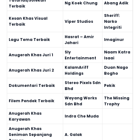
Tatarias/Solekan
Ng Koek Chung
Abang Adik
Terbaik
Sheriff:
Kesan Khas Visual
Viper Studios
Narko
Terbaik
Integriti
Hasrat – Amir
Lagu Tema Terbaik
Imaginur
Jahari
Sly
Naam Katra
Anugerah Khas Juri 1
Entertainment
Isaai
KalamAriff
Duan Nago
Anugerah Khas Juri 2
Holdings
Bogho
Stereo Pixels Sdn
Dokumentari Terbaik
Pekik
Bhd
Wayang Works
The Missing
Filem Pendek Terbaik
Sdn Bhd
Trophy
Anugerah Khas
Indra Che Muda
Karyawan
Anugerah Khas
Seniman Sepanjang
A. Galak