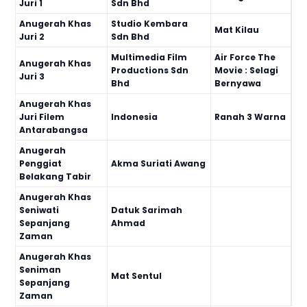
Juri 1
Sdn Bhd
Anugerah Khas
Studio Kembara
Mat Kilau
Juri 2
Sdn Bhd
Multimedia Film
Air Force The
Anugerah Khas
Productions Sdn
Movie : Selagi
Juri 3
Bhd
Bernyawa
Anugerah Khas
Juri Filem
Indonesia
Ranah 3 Warna
Antarabangsa
Anugerah
Penggiat
Akma Suriati Awang
Belakang Tabir
Anugerah Khas
Seniwati
Datuk Sarimah
Sepanjang
Ahmad
Zaman
Anugerah Khas
Seniman
Mat Sentul
Sepanjang
Zaman