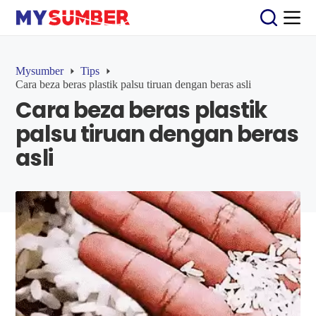
S
k
i
p
t
Mysumber
Tips
o
Cara beza beras plastik palsu tiruan dengan beras asli
c
Cara beza beras plastik
o
n
palsu tiruan dengan beras
t
e
asli
n
t