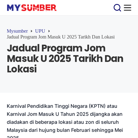
S
k
i
p
t
Mysumber
UPU
o
Jadual Program Jom Masuk U 2025 Tarikh Dan Lokasi
c
Jadual Program Jom
o
n
Masuk U 2025 Tarikh Dan
t
e
Lokasi
n
t
Karnival Pendidikan Tinggi Negara (KPTN) atau
Karnival Jom Masuk U Tahun 2025 dijangka akan
diadakan di beberapa lokasi atau zon di seluruh
Malaysia dari hujung bulan Februari sehingga Mei