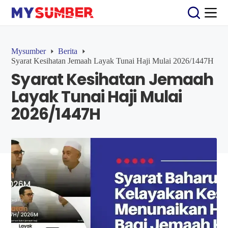
S
k
i
p
t
Mysumber
Berita
o
Syarat Kesihatan Jemaah Layak Tunai Haji Mulai 2026/1447H
c
Syarat Kesihatan Jemaah
o
n
Layak Tunai Haji Mulai
t
e
2026/1447H
n
t