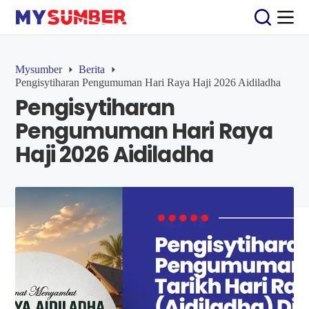
S
k
i
p
t
Mysumber
Berita
o
Pengisytiharan Pengumuman Hari Raya Haji 2026 Aidiladha
c
Pengisytiharan
o
n
Pengumuman Hari Raya
t
e
Haji 2026 Aidiladha
n
t