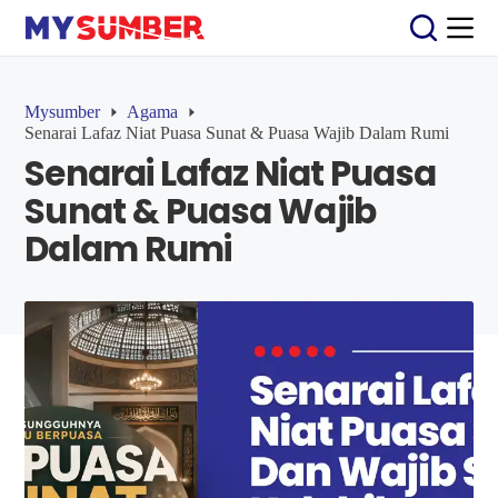
S
k
i
p
t
Mysumber
Agama
o
Senarai Lafaz Niat Puasa Sunat & Puasa Wajib Dalam Rumi
c
Senarai Lafaz Niat Puasa
o
n
Sunat & Puasa Wajib
t
e
Dalam Rumi
n
t