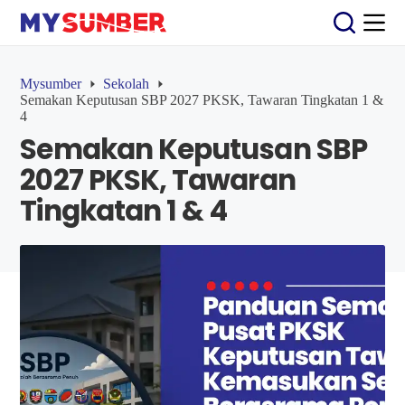
S
k
i
p
t
Mysumber
Sekolah
o
Semakan Keputusan SBP 2027 PKSK, Tawaran Tingkatan 1 &
c
4
o
Semakan Keputusan SBP
n
t
2027 PKSK, Tawaran
e
n
Tingkatan 1 & 4
t